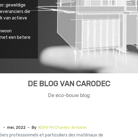
tor; geweldige
leveranciers die
rk van actieve
gewoon
n met een betere
DE BLOG VAN CARODEC
De eco-bouw blog
-
mei, 2022
-
By
KERVYN Charles-Antoine
tiers professionnels et particuliers des matériaux de