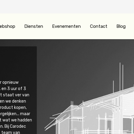
ebshop
Diensten
Evenementen
Contact
Blog
er opnieuw
. en 3 uur of 3
at staat ver van
; en we denken
roduct kopen,
rgelijken... maar
et wat we hadden
n.
Bij Carodec
n team van