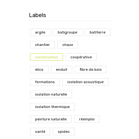
Labels
argile
batigroupe
batiterre
chantier
chaux
construction
coopérative
elico
enduit
fibre de bois
formations
isolation acoustique
isolation naturelle
isolation thermique
peinture naturelle
réemploi
santé
spidec