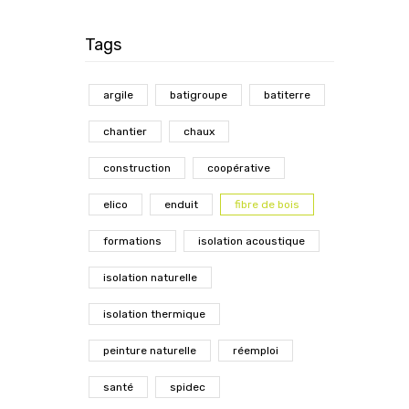
Tags
argile
batigroupe
batiterre
chantier
chaux
construction
coopérative
elico
enduit
fibre de bois
formations
isolation acoustique
isolation naturelle
isolation thermique
peinture naturelle
réemploi
santé
spidec