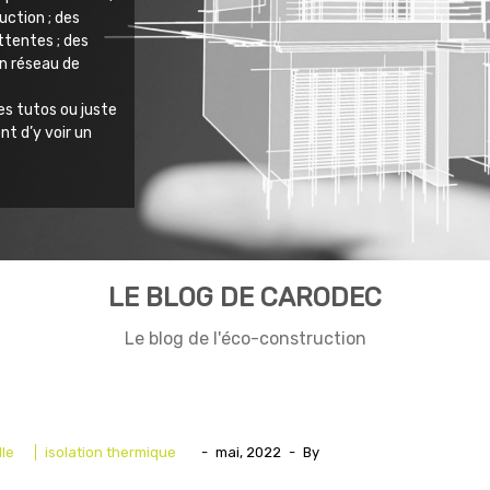
uction ; des
ttentes ; des
un réseau de
es tutos ou juste
nt d’y voir un
LE BLOG DE CARODEC
Le blog de l'éco-construction
lle
isolation thermique
-
mai, 2022
-
By