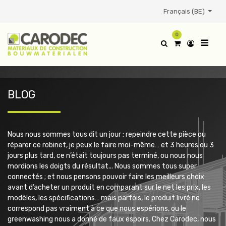
Français (BE)
0
BLOG
Nous nous sommes tous dit un jour : repeindre cette pièce ou
réparer ce robinet, je peux le faire moi-même… et 3 heures ou 3
jours plus tard, ce n’était toujours pas terminé, ou nous nous
mordions les doigts du résultat...
Nous sommes tous super
connectés ; et nous pensons pouvoir faire les meilleurs choix
avant d’acheter un produit en comparant sur le net les prix, les
modèles, les spécifications… mais parfois, le produit livré ne
correspond pas vraiment à ce que nous espérions, ou le
greenwashing nous a donné de faux espoirs.
Chez Carodec, nous