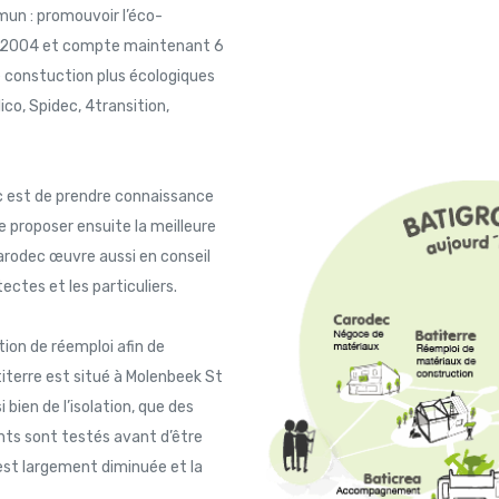
mun : promouvoir l’éco-
is 2004 et compte maintenant 6
e constuction plus écologiques
ico, Spidec, 4transition,
c est de prendre connaissance
 proposer ensuite la meilleure
Carodec œuvre aussi en conseil
tectes et les particuliers.
tion de réemploi afin de
titerre est situé à Molenbeek St
bien de l’isolation, que des
ents sont testés avant d’être
 est largement diminuée et la