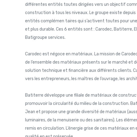
différentes entités toutes dirigées vers un objectif com
construction à tous les niveaux. Le groupe existe depu
entités complémen taires qui s’activent toutes pour un
et plus durable. Ces 6 entités sont : Carodec, Batiterre, El
Batigroupe services.
Carodec est négoce en matériaux. La mission de Carode
de l’ensemble des matériaux présents sur le marché et de
solution technique et financière aux différents clients. 
vers les entrepreneurs, les maîtres de l’ouvrage, les archi
Batiterre développe une filiale de matériaux de construc
promouvoir la circularité du milieu de la construction. Ba
Jean et propose une grande diversité de matériaux (aussi 
luminaires, de la menuiserie ou des sanitaires). Les élém
remis en circulation. L’énergie grise de ces matériaux en
qualité en est préservée.