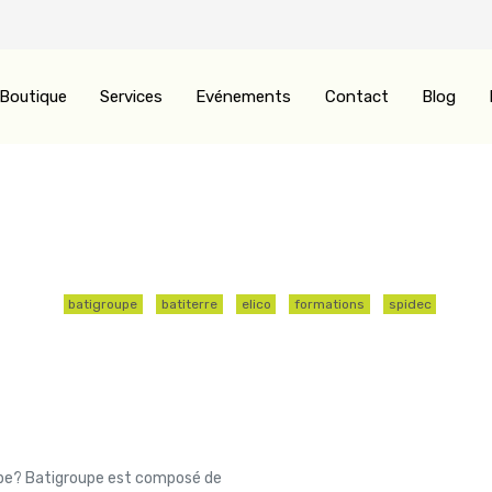
Boutique
Services
Evénements
Contact
Blog
CARO SANS DEC
Saviez-vous que ?
batigroupe
batiterre
elico
formations
spidec
upe? Batigroupe est composé de